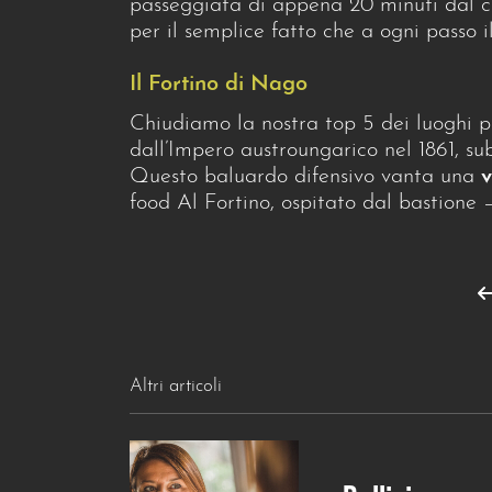
passeggiata di appena 20 minuti dal cen
per il semplice fatto che a ogni passo
Il Fortino di Nago
Chiudiamo la nostra top 5 dei luoghi p
dall’Impero austroungarico nel 1861, s
Questo baluardo difensivo vanta una
v
food Al Fortino, ospitato dal bastione –
Altri articoli