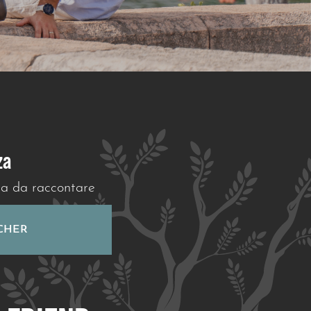
za
ia da raccontare
CHER