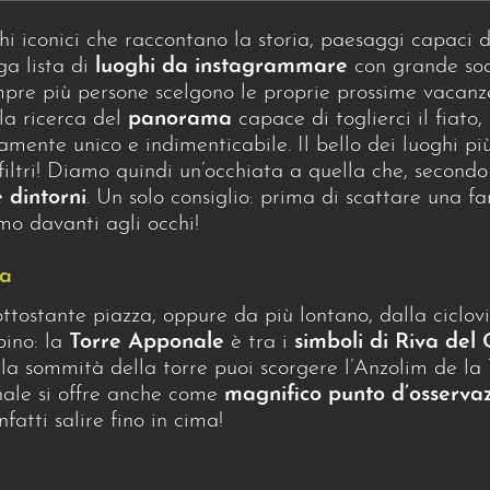
ghi iconici che raccontano la storia, paesaggi capaci d
ga lista di
luoghi da instagrammare
con grande sodd
re più persone scelgono le proprie prossime vacanze, 
alla ricerca del
panorama
capace di toglierci il fiato
tamente unico e indimenticabile. Il bello dei luoghi p
filtri! Diamo quindi un’occhiata a quella che, secondo
 dintorni
. Un solo consiglio: prima di scattare una f
mo davanti agli occhi!
da
tostante piazza, oppure da più lontano, dalla ciclov
pino: la
Torre Apponale
è tra i
simboli di Riva del
 Alla sommità della torre puoi scorgere l’Anzolim de la
onale si offre anche come
magnifico punto d’osserva
fatti salire fino in cima!