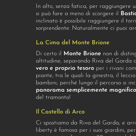
In alto, senza fatica, per raggiungere 
si può fare a meno di scorgere il
Basti
inclinato è possibile raggiungere il tor
sorprendente. Naturalmente ci puoi ar
La Cima del Monte Brione
Di certo il
Monte Brione
non di distin
altitudine, separando Riva del Garda da
vero e proprio tesoro
per i rivani come
piante, tra le quali la ginestra, il lec
bambini; perché lungo il percorso si inc
panorama semplicemente magnific
del tramonto!
Il Castello di Arco
Ci spostiamo da Riva del Garda, e ar
liberty è famosa per i suoi giardini, per