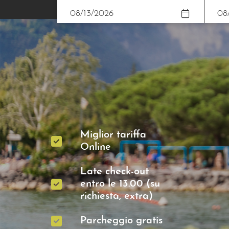
Miglior tariffa
Online
Late check-out
entro le 13.00 (su
richiesta, extra)
Parcheggio gratis