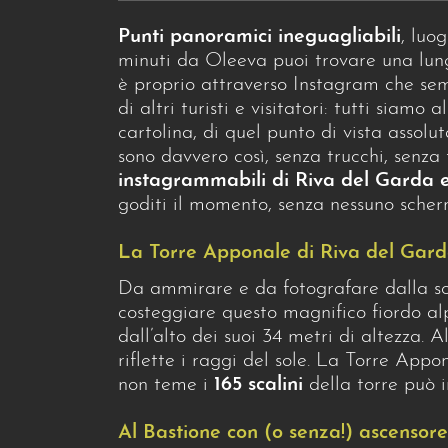
Punti panoramici ineguagliabili
, luo
minuti da Oleeva puoi trovare una lun
è proprio attraverso Instagram che semp
di altri turisti e visitatori: tutti siamo 
cartolina, di quel punto di vista assolu
sono davvero così, senza trucchi, senza 
instagrammabili di Riva del Garda e
goditi il momento, senza nessuno scher
La Torre Apponale di Riva del Gar
Da ammirare e da fotografare dalla sot
costeggiare questo magnifico fiordo al
dall’alto dei suoi 34 metri di altezza.
riflette i raggi del sole. La Torre App
non teme i
165 scalini
della torre può in
Al Bastione con (o senza!) ascensore