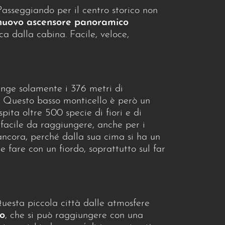
Passeggiando per il centro storico non
nuovo ascensore panoramico
ca dalla cabina. Facile, veloce,
iunge solamente i 376 metri di
o. Questo basso monticello è però un
spita oltre 500 specie di fiori e di
è facile da raggiungere, anche per i
 ancora, perché dalla sua cima si ha un
fare con un fiordo, soprattutto sul far
uesta piccola città dalle atmosfere
lo
, che si può raggiungere con una