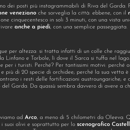
uno dei posti più instagrammabili di Riva del Garda. 
one veneziano
che sorveglia la città: ebbene, con il
rione cinquecentesco in soli 3 minuti, con una vista uni
rivare
anche a piedi
, con una semplice passeggiata.
gue per altezza: si tratta infatti di un colle che ragg
 Linfano e Torbole, lì dove il Sarca si tuffa nel lag
 per i turisti. Perché? Per tantissimi motivi: perché o
cio e più di 20 specie di orchidee; perché la sua vetta 
ontrano i resti delle fortificazioni austroungariche; e
o
del Garda. Da quassù sembra davvero di avere a che 
riviamo ad
Arco
, a meno di 5 chilometri da Oleeva. Q
 i suoi olivi e soprattutto per lo
scenografico Castel