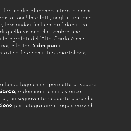
i far invidia al mondo intero: a pochi
isfazione! In effetti, negli ultimi anni
lasciandosi “influenzare” dagli scatti
, di quella visione che sembra una
iù fotografati dell’Alto Garda è che
 noi, è la top
5 dei punti
antastica foto con il tuo smartphone,
ia lungo lago che ci permette di vedere
 Garda
, e domina il centro storico
 Tor, un segnavento ricoperto d’oro che
zione
per fotografare il lago stesso: chi