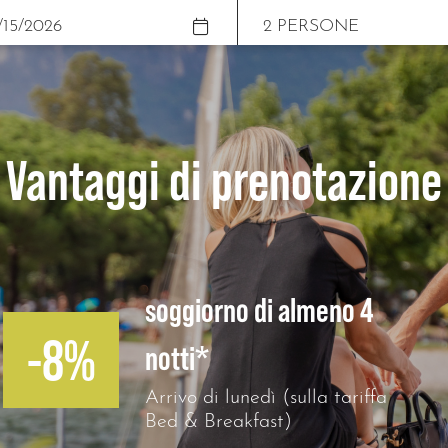
Vantaggi di prenotazione
soggiorno di almeno 4
-8%
notti*
Arrivo di lunedì (sulla tariffa
Bed & Breakfast)