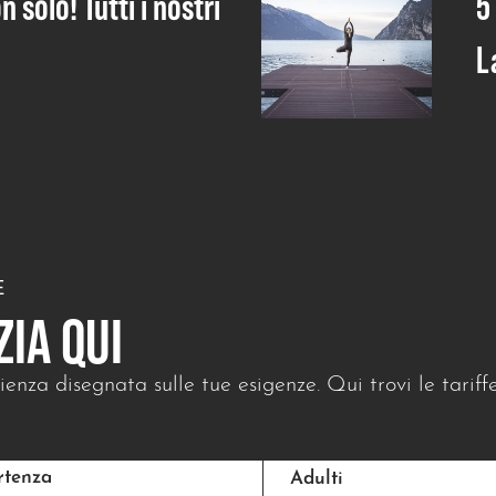
n solo! Tutti i nostri
5
L
E
ZIA QUI
enza disegnata sulle tue esigenze. Qui trovi le tariff
rtenza
Adulti