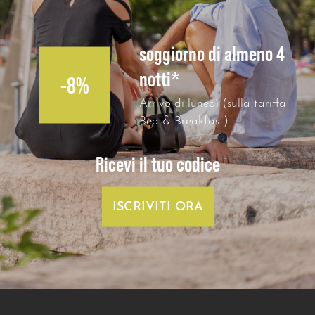
soggiorno di almeno 4
notti*
-8%
Arrivo di lunedì (sulla tariffa
Bed & Breakfast)
Ricevi il tuo codice
ISCRIVITI ORA