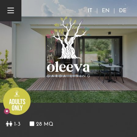
IT
EN
DE
1-3
28 MQ