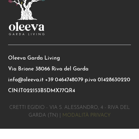
Oleeva Garda Living
Via Brione 38066 Riva del Garda
info@oleeva.it
+39 0464748079
p.iva 01428630220
CIN:IT022153B5DMX77QR4
CRETTI EGIDIO - VIA S. ALESSANDRO, 4 - RIVA DEL
GARDA (TN) |
MODALITÀ PRIVACY