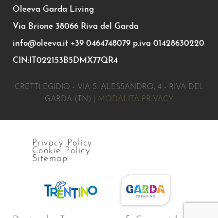
Oleeva Garda Living
Via Brione 38066 Riva del Garda
info@oleeva.it
+39 0464748079
p.iva 01428630220
CIN:IT022153B5DMX77QR4
CRETTI EGIDIO - VIA S. ALESSANDRO, 4 - RIVA DEL
GARDA (TN) |
MODALITÀ PRIVACY
Privacy Policy
Cookie Policy
Sitemap