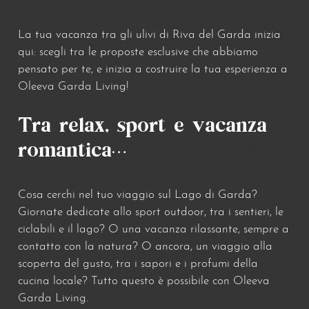
La tua vacanza tra gli ulivi di Riva del Garda inizia
qui: scegli tra le proposte esclusive che abbiamo
pensato per te, e inizia a costruire la tua esperienza a
Oleeva Garda Living!
Tra relax, sport e vacanza
romantica…
Cosa cerchi nel tuo viaggio sul Lago di Garda?
Giornate dedicate allo sport outdoor, tra i sentieri, le
ciclabili e il lago? O una vacanza rilassante, sempre a
contatto con la natura? O ancora, un viaggio alla
Offerta Last minute
scoperta del gusto, tra i sapori e i profumi della
cucina locale? Tutto questo è possibile con Oleeva
06/07/2026
31/10/2026
Garda Living.