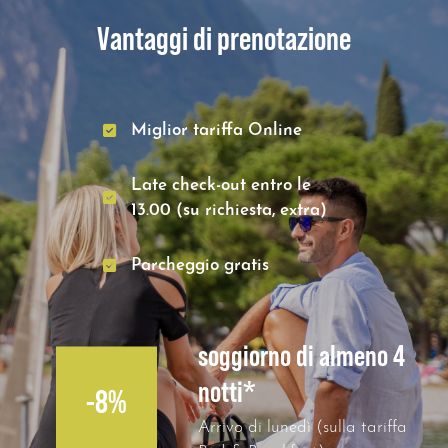
Vantaggi di prenotazione
Miglior tariffa Online
Late check-out entro le
13.00 (su richiesta, extra)
Parcheggio gratis
soggiorno di almeno 4
notti*
-8%
Arrivo di lunedì (sulla tariffa