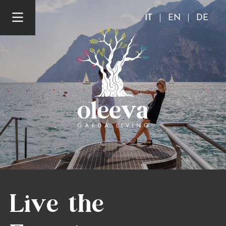
IT
EN
DE
Live
the