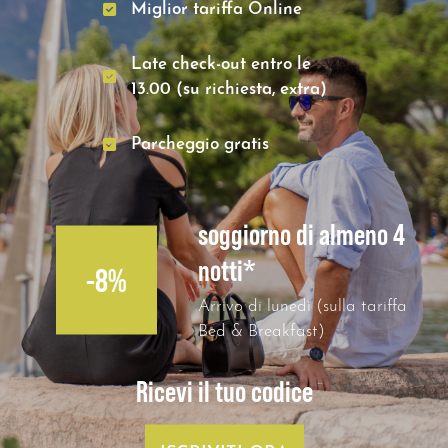
Miglior tariffa Online
Late check-out entro le
13.00 (su richiesta, extra)
Parcheggio gratis
soggiorno di almeno 4
notti*
-8%
Arrivo di lunedì (sulla tariffa
Bed & Breakfast)
Ricevi il tuo codice