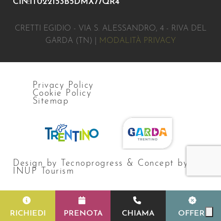
CIN:IT022153B5DMX77QR4
CRETTI EGIDIO - VIA S. ALESSANDRO, 4 - RIVA DEL
GARDA (TN) |
MODALITÀ PRIVACY
Privacy Policy
Cookie Policy
Sitemap
Design by Tecnoprogress & Concept by
INUP Tourism
RICHIEDI
PRENOTA
CHIAMA
OFFERS