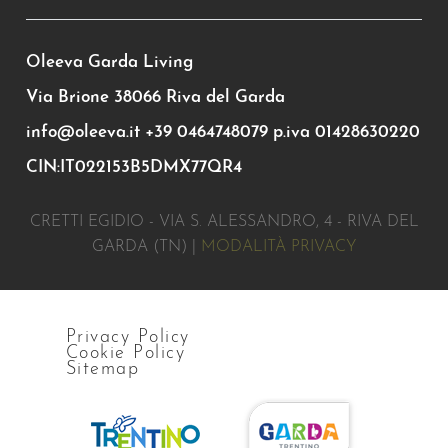
Oleeva Garda Living
Via Brione 38066 Riva del Garda
info@oleeva.it
+39 0464748079
p.iva 01428630220
CIN:IT022153B5DMX77QR4
CRETTI EGIDIO - VIA S. ALESSANDRO, 4 - RIVA DEL
GARDA (TN) |
MODALITÀ PRIVACY
Privacy Policy
Cookie Policy
Sitemap