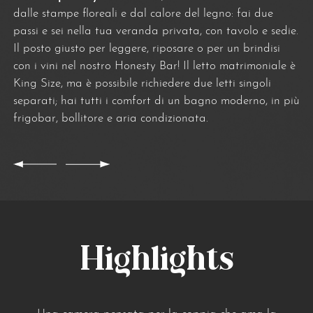
dalle stampe floreali e dal calore del legno: fai due
passi e sei nella tua veranda privata, con tavolo e sedie.
Il posto giusto per leggere, riposare o per un brindisi
con i vini nel nostro Honesty Bar! Il letto matrimoniale è
King Size, ma è possibile richiedere due letti singoli
separati; hai tutti i comfort di un bagno moderno, in più
frigobar, bollitore e aria condizionata.
Highlights