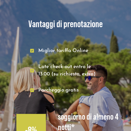
Vantaggi di prenotazione
Miglior tariffa Online
Late check-out entro le
13.00 (su richiesta, extra)
Parcheggio gratis
soggiorno di almeno 4
notti*
-8%