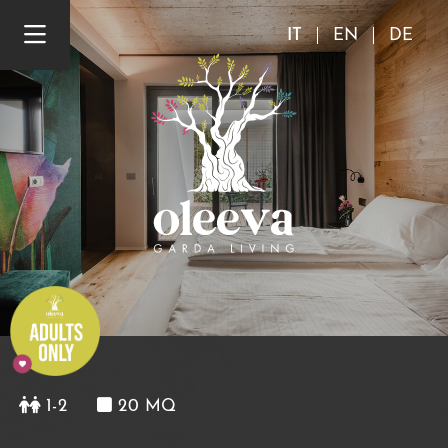
IT
EN
DE
1-2
20 MQ