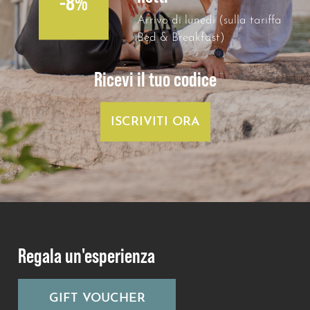
-8%
Arrivo di lunedì (sulla tariffa
Bed & Breakfast)
Ricevi il tuo codice
ISCRIVITI ORA
Regala un'esperienza
GIFT VOUCHER