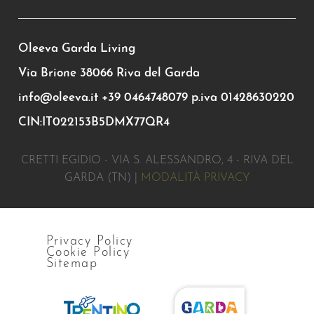
Oleeva Garda Living
Via Brione 38066 Riva del Garda
info@oleeva.it
+39 0464748079
p.iva 01428630220
CIN:IT022153B5DMX77QR4
CRETTI EGIDIO - VIA S. ALESSANDRO, 4 - RIVA DEL
GARDA (TN) |
MODALITÀ PRIVACY
Privacy Policy
Cookie Policy
Sitemap