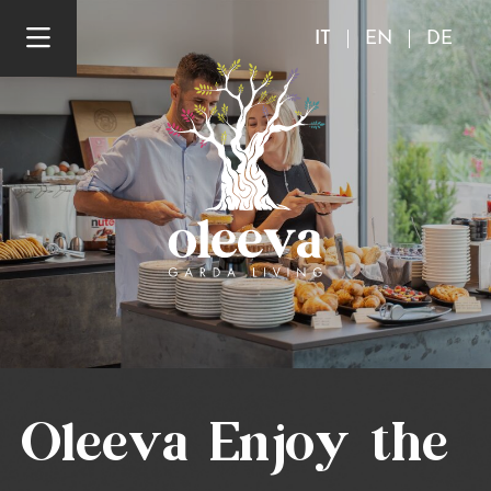
IT
EN
DE
Oleeva
Enjoy the