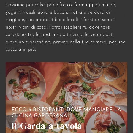
serviamo pancake, pane fresco, formaggi di malga,
yogurt, muesli, uova e bacon, frutta e verdura di
stagione, con prodotti bio e locali: i fornitori sono i
nostri vicini di casa! Potrai scegliere tu dove fare
colazione, tra la nostra sala interna, la veranda, il
giardino e perché no, persino nella tua camera, per una
coccola in più.
ECCO 5 RISTORANTI DOVE MANGIARE LA
CUCINA GARDESANA
Il Garda a tavola