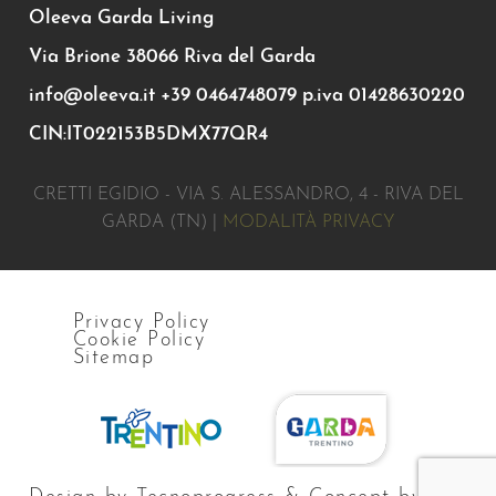
Oleeva Garda Living
Via Brione 38066 Riva del Garda
info@oleeva.it
+39 0464748079
p.iva 01428630220
CIN:IT022153B5DMX77QR4
CRETTI EGIDIO - VIA S. ALESSANDRO, 4 - RIVA DEL
GARDA (TN) |
MODALITÀ PRIVACY
Privacy Policy
Cookie Policy
Sitemap