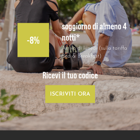
soggiorno di almeno 4
notti*
-8%
Arrivo di lunedì (sulla tariffa
Bed & Breakfast)
Ricevi il tuo codice
ISCRIVITI ORA