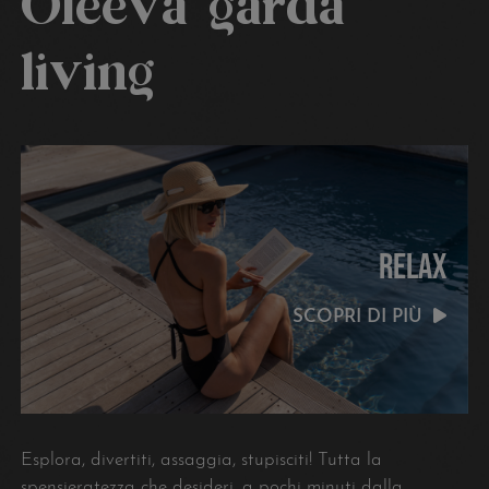
Oleeva
garda
living
RELAX
SCOPRI DI PIÙ
Esplora, divertiti, assaggia, stupisciti! Tutta la
spensieratezza che desideri, a pochi minuti dalla