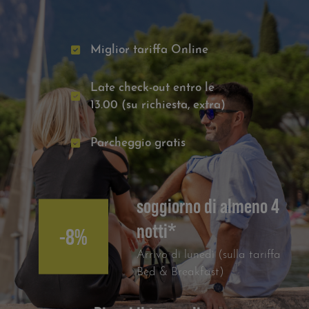
Miglior tariffa Online
Late check-out entro le
13.00 (su richiesta, extra)
Parcheggio gratis
soggiorno di almeno 4
notti*
-8%
Arrivo di lunedì (sulla tariffa
Bed & Breakfast)