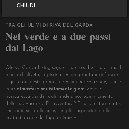
CHIUDI
TRA GLI ULIVI DI RIVA DEL GARDA
Nel verde e a due passi
dal Lago
Oleeva Garda Living segue il tuo mood e il tuo ritmo! Il
relax dell’oliveto, la piscina sempre pronta a rinfrescarti,
il gusto dei nostri prodotti genuini per colazione, il tutto
in un'
atmosfera squisitamente glam
, dove la
ricercatezza dei dettagli rende unico ogni momento
della tua vacanza! E l’avventura? È tutta attorno a te,
che sia in sella alla bike, con gli scarponcini o sulle
invitanti acque del lago di Garda!