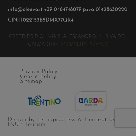
info@oleeva.it
+39 0464748079
p.iva 01428630220
CIN:IT022153B5DMX77QR4
CRETTI EGIDIO - VIA S. ALESSANDRO, 4 - RIVA DEL
GARDA (TN) |
MODALITÀ PRIVACY
Privacy Policy
Cookie Policy
Sitemap
Design by Tecnoprogress & Concept by
INUP Tourism