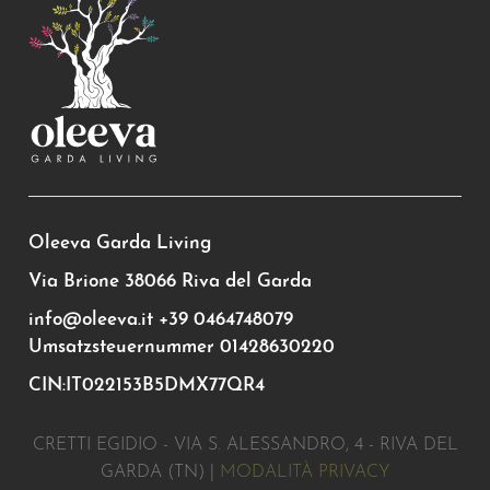
Oleeva Garda Living
Via Brione 38066 Riva del Garda
info@oleeva.it
+39 0464748079
Umsatzsteuernummer 01428630220
CIN:IT022153B5DMX77QR4
CRETTI EGIDIO - VIA S. ALESSANDRO, 4 - RIVA DEL
GARDA (TN) |
MODALITÀ PRIVACY