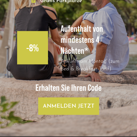
Gratis Parkplätze
Aufenthalt von
mindestens 4
-8%
Nächten*
Ankunft am Montag (zum
Bed & Breakfast-Tarif)
Erhalten Sie Ihren Code
ANMELDEN JETZT