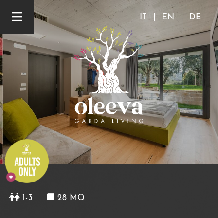
IT
EN
DE
1-3
28 MQ