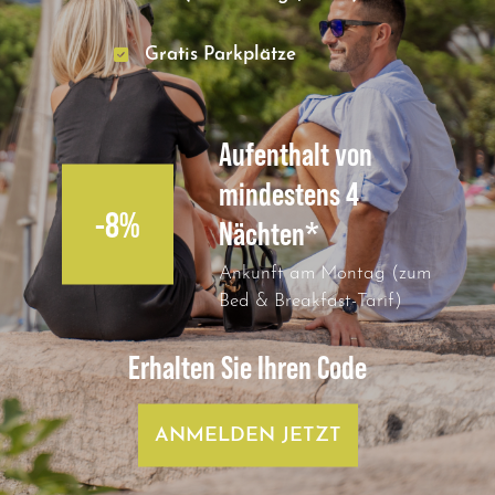
Gratis Parkplätze
Aufenthalt von
mindestens 4
-8%
Nächten*
Ankunft am Montag (zum
Bed & Breakfast-Tarif)
Erhalten Sie Ihren Code
ANMELDEN JETZT