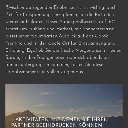
Zwischen aufregenden Erlebnissen ist es wichtig, auch
Zeit für Entspannung einzuplanen, um die Batterien
wieder aufzuladen. Unser Außenpoolbereich, auf 30°
erhitzt (im Frühling und Herbst), mit Sonnenterrasse
bietet einen traumhaften Ausblick auf das Garda
Trentino und ist der ideale Ort für Entspannung und
Erholung. Egal ob Sie die frische Morgenbrise mit einem
Sprung in den Pool genießen oder sich abends bei
Sonnenuntergang entspannen, kosten Sie diese
Urlaubsmomente in vollen Zügen aus.
5 AKTIVITÄTEN, MIT DENEN SIE IHREN
PARTNER BEEINDRUCKEN KÖNNEN