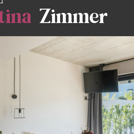
Q
tina
Zimmer