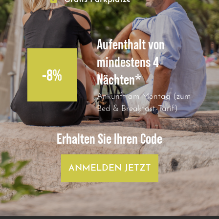
Aufenthalt von
mindestens 4
-8%
Nächten*
Ankunft am Montag (zum
Bed & Breakfast-Tarif)
Erhalten Sie Ihren Code
ANMELDEN JETZT