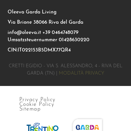
Oleeva Garda Living
Via Brione 38066 Riva del Garda
info@oleeva.it
+39 0464748079
Umsatzsteuernummer 01428630220
CIN:IT022153B5DMX77QR4
CRETTI EGIDIO - VIA S. ALESSANDRO, 4 - RIVA DEL
GARDA (TN) |
MODALITÀ PRIVACY
Privacy Policy
Cookie Policy
Sitemap